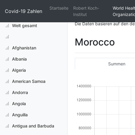
Startseite
Robert Koch-
World Heal
Covid-19 Zahlen
Institut
Organizati
Die Daten basieren auf den d
Welt gesamt
Morocco
Afghanistan
Albania
Summen
Algeria
American Samoa
Andorra
Angola
Anguilla
Antigua and Barbuda