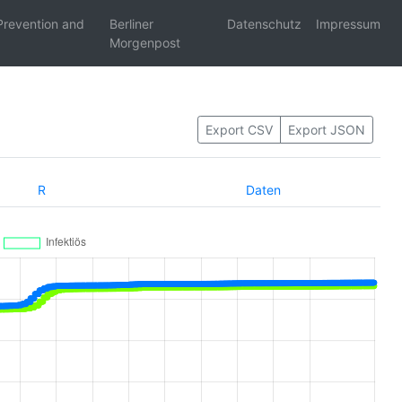
Prevention and
Berliner
Datenschutz
Impressum
Morgenpost
Export CSV
Export JSON
R
Daten