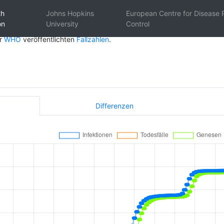
th
Johns Hopkins
European Centre for Disease 
on
University
Control
er
WHO
veröffentlichten
Fallzahlen
.
Differenzen